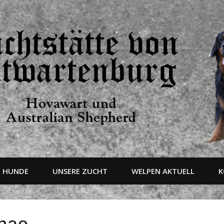
E HUNDE
UNSERE ZUCHT
WELPEN AKTUELL
K
unae