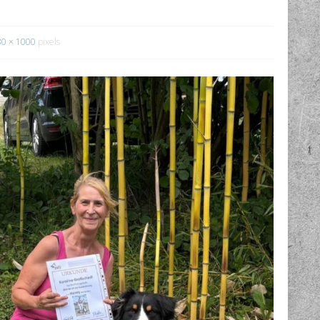
80 × 1000
pixels