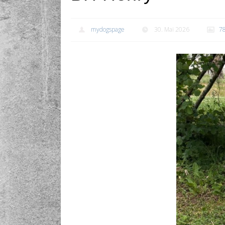
mydogspage
30. Mai 2026
7