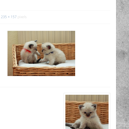
235 × 157
pixels