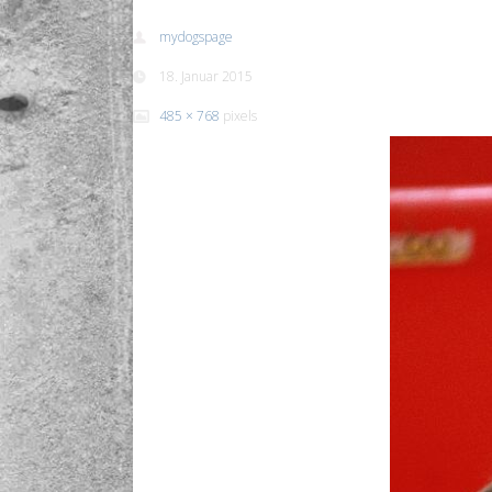
mydogspage
18. Januar 2015
485 × 768
pixels