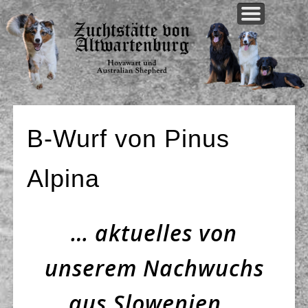
WELPEN AKTUELL
UNSERE HUNDE
UNSERE ZUCHT
AKTUELLES
ÜBER UNS
KONTAKT
B-Wurf von Pinus
Alpina
… aktuelles von
unserem Nachwuchs
aus Slowenien…