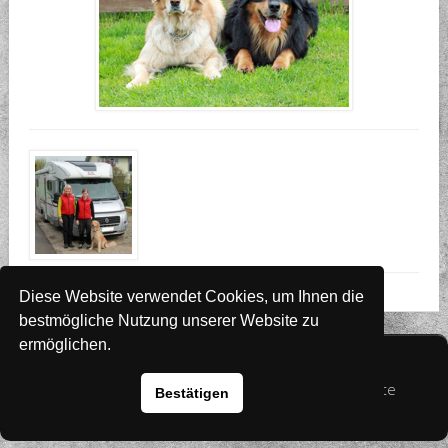
Diese Website verwendet Cookies, um Ihnen die
bestmögliche Nutzung unserer Website zu
ermöglichen.
Website
www.rada-it.com
© 2026 Australian Shepherd - Hovawart - Zuchtstätte
Bestätigen
von Altwartenburg