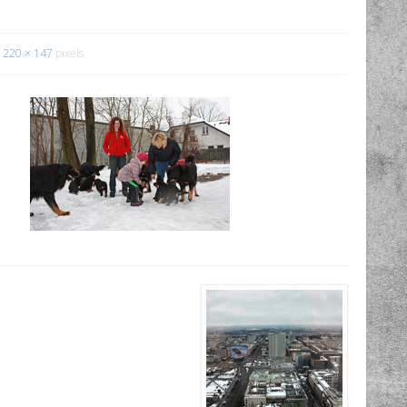
220 × 147
pixels