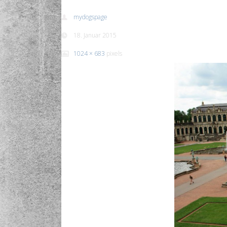
mydogspage
18. Januar 2015
1024 × 683
pixels