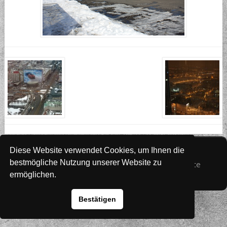
Website
www.rada-it.com
Diese Website verwendet Cookies, um Ihnen die
bestmögliche Nutzung unserer Website zu
© 2026 Australian Shepherd - Hovawart - Zuchtstätte
ermöglichen.
von Altwartenburg
Bestätigen