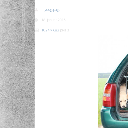
mydogspage
18. Januar 2015
1024 × 683
pixels