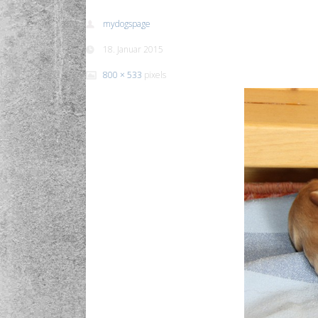
mydogspage
18. Januar 2015
800 × 533
pixels