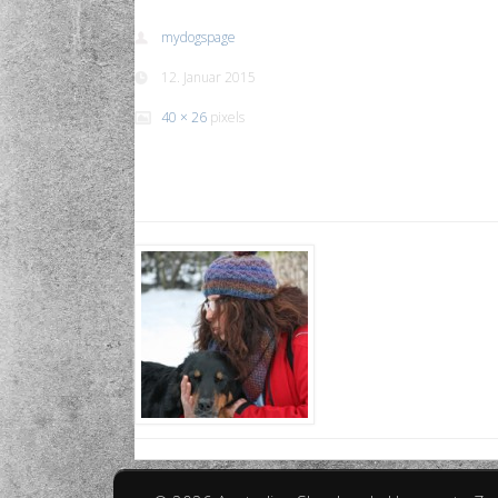
mydogspage
12. Januar 2015
40 × 26
pixels