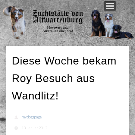
WELPEN AKTUELL
UNSERE HUNDE
UNSERE ZUCHT
AKTUELLES
ÜBER UNS
KONTAKT
Diese Woche bekam
Roy Besuch aus
Wandlitz!
mydogspage
13. Januar 2012