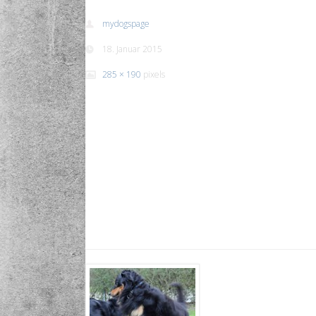
mydogspage
18. Januar 2015
285 × 190
pixels