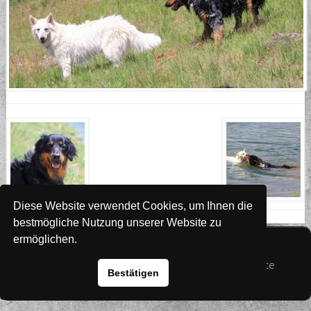
Diese Website verwendet Cookies, um Ihnen die
bestmögliche Nutzung unserer Website zu
ermöglichen.
Website
www.rada-it.com
© 2026 Australian Shepherd - Hovawart - Zuchtstätte
Bestätigen
von Altwartenburg