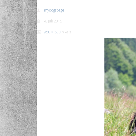
mydogspage
4. Juli 2015
950 × 633
pixels