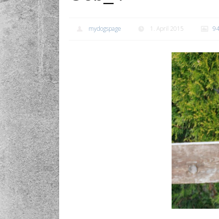
mydogspage
1. April 2015
94