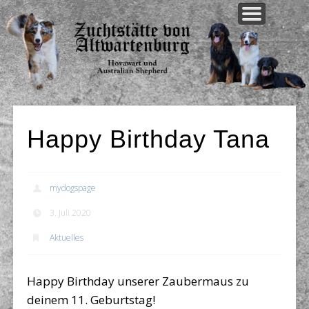
WELPEN AKTUELL
UNSERE HUNDE
UNSERE ZUCHT
AKTUELLES
ÜBER UNS
KONTAKT
Happy Birthday Tana
mydogspage
3. Juli 2020
Aktuelles
Happy Birthday unserer Zaubermaus zu
deinem 11. Geburtstag!