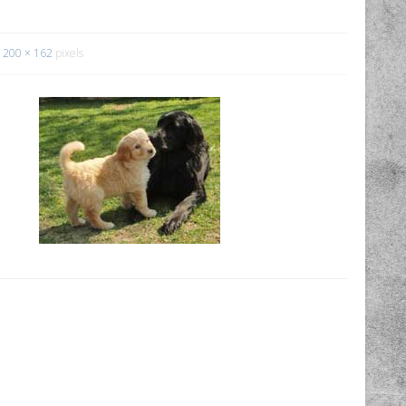
200 × 162
pixels