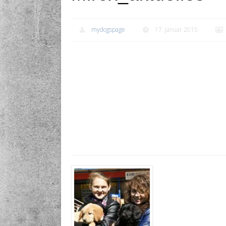
mydogspage
17. Januar 2015