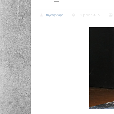
mydogspage
18. Januar 2015