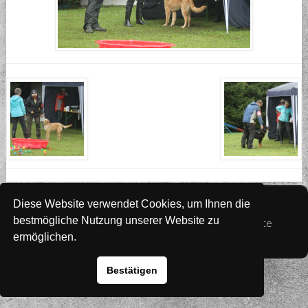
Website
www.rada-it.com
Diese Website verwendet Cookies, um Ihnen die
bestmögliche Nutzung unserer Website zu
© 2026 Australian Shepherd - Hovawart - Zuchtstätte
ermöglichen.
von Altwartenburg
Bestätigen