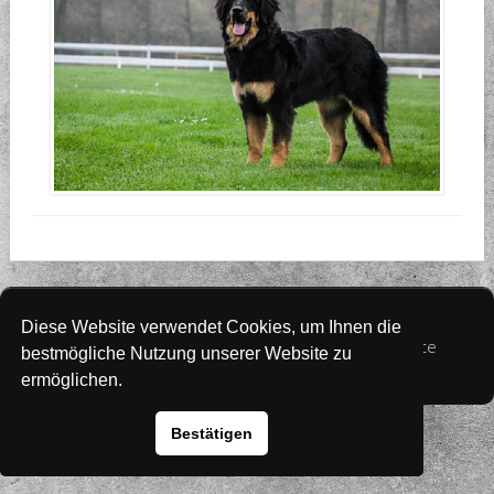
Website
www.rada-it.com
Diese Website verwendet Cookies, um Ihnen die
© 2026 Australian Shepherd - Hovawart - Zuchtstätte
bestmögliche Nutzung unserer Website zu
von Altwartenburg
ermöglichen.
Bestätigen