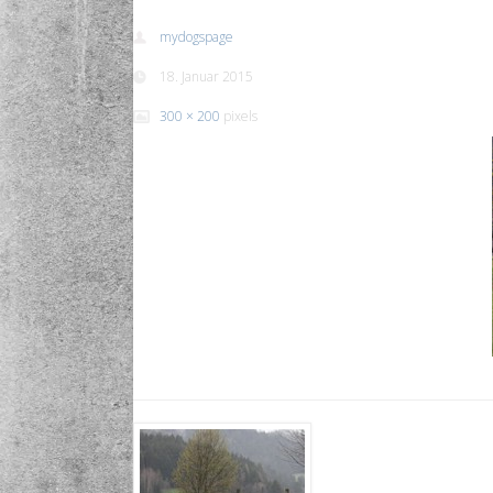
mydogspage
18. Januar 2015
300 × 200
pixels