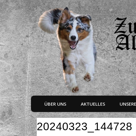
ÜBER UNS
AKTUELLES
UNSER
20240323_144728