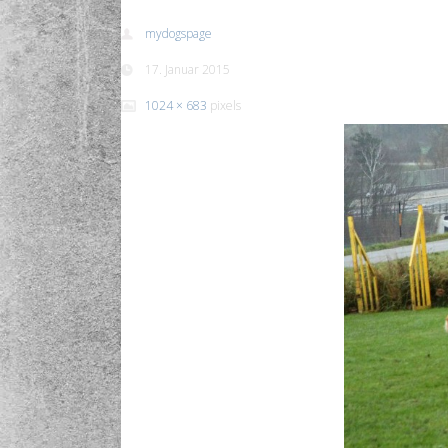
mydogspage
17. Januar 2015
1024 × 683
pixels