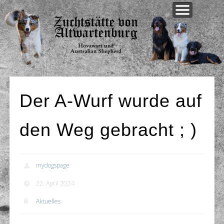
WELPEN AKTUELL
UNSERE HUNDE
UNSERE ZUCHT
AKTUELLES
ÜBER UNS
KONTAKT
Der A-Wurf wurde auf
den Weg gebracht ; )
mydogspage
22. April 2024
Aktuelles