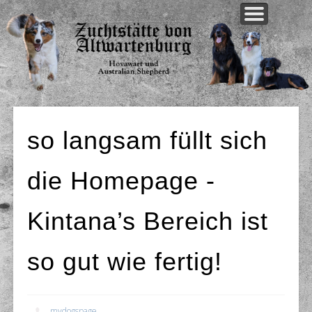
WELPEN AKTUELL
UNSERE HUNDE
UNSERE ZUCHT
AKTUELLES
ÜBER UNS
KONTAKT
so langsam füllt sich
die Homepage -
Kintana’s Bereich ist
so gut wie fertig!
mydogspage