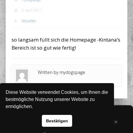
2. April 2011
Aktuelles
so langsam füllt sich die Homepage -Kintana’s
Bereich ist so gut wie fertig!
Written by
mydogspage
Diese Website verwendet Cookies, um Ihnen die
bestmögliche Nutzung unserer Website zu
ermöglichen.
Website
www.rada-it.com
© 2026 Australian Shepherd - Hovawart - Zuchtstätte
Bestätigen
von Altwartenburg